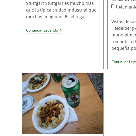
entrada:
entrada:
Stuttgart Stuttgart es mucho más
la
de
Categoría
Alemani
que la típica ciudad industrial que
entrada:
la
de
muchos imaginan. Es el lugar…
entrada:
la
Vistas desde
entrada:
Heidelberg
Qué
Continuar Leyendo
mundialmen
Ver
En
romántica d
Stuttgart
pequeña po
En
1
Día:
Continuar Ley
La
Capital
Del
Motor
De
Alemania