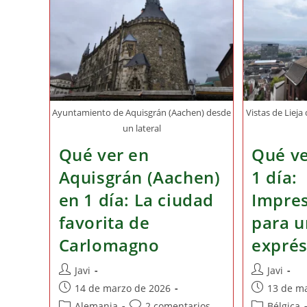
Ayuntamiento de Aquisgrán (Aachen) desde
Vistas de Lieja
un lateral
Qué ver en
Qué ve
Aquisgrán (Aachen)
1 día:
en 1 día: La ciudad
Impres
favorita de
para u
Carlomagno
expré
Autor
Autor
Javi
Javi
de
de
Publicación
Publicación
14 de marzo de 2026
13 de m
la
la
de
de
Categoría
Comentarios
Categoría
Alemania
2 comentarios
Bélgica