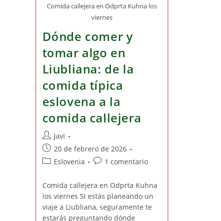
Comida callejera en Odprta Kuhna los
viernes
Dónde comer y
tomar algo en
Liubliana: de la
comida típica
eslovena a la
comida callejera
Autor
Javi
de
Publicación
20 de febrero de 2026
la
de
Categoría
Comentarios
Eslovenia
1 comentario
entrada:
la
de
de
entrada:
la
la
Comida callejera en Odprta Kuhna
entrada:
entrada:
los viernes Si estás planeando un
viaje a Liubliana, seguramente te
estarás preguntando dónde