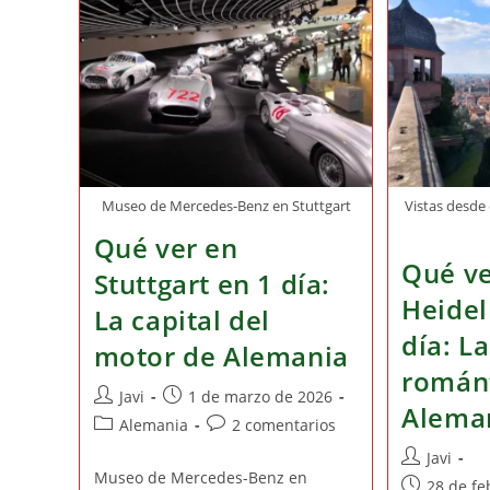
Y
Bebida
Típicos
De
Bulgaria
Museo de Mercedes-Benz en Stuttgart
Vistas desde 
Qué ver en
Qué ve
Stuttgart en 1 día:
Heidel
La capital del
día: L
motor de Alemania
románt
Autor
Publicación
Javi
1 de marzo de 2026
Alema
de
de
Categoría
Comentarios
Alemania
2 comentarios
la
la
de
de
Autor
Javi
entrada:
entrada:
la
la
Museo de Mercedes-Benz en
de
Publicación
28 de fe