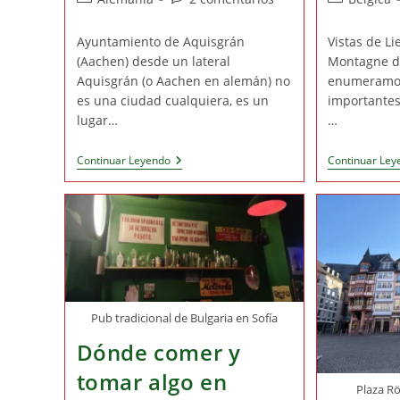
entrada:
entrada:
la
la
de
de
de
entrada:
entrada:
la
la
la
Ayuntamiento de Aquisgrán
Vistas de Li
entrada:
entrada:
entrada:
(Aachen) desde un lateral
Montagne d
Aquisgrán (o Aachen en alemán) no
enumeramos
es una ciudad cualquiera, es un
importantes
lugar…
…
Qué
Continuar Leyendo
Continuar Ley
Ver
En
Aquisgrán
(Aachen)
En
1
Día:
La
Ciudad
Favorita
De
Pub tradicional de Bulgaria en Sofía
Carlomagno
Dónde comer y
tomar algo en
Plaza R