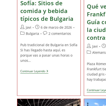
Sofía: Sitios de
Qué ve
comida y bebida
Frankf
típicos de Bulgaria
Guía c
Autor
Publicación
Javi
6 de marzo de 2026
la ciu
de
de
Categoría
Comentarios
Bulgaria
2 comentarios
contra
la
la
de
de
entrada:
entrada:
la
la
Pub tradicional de Bulgaria en Sofía
Autor
Pu
Javi
entrada:
entrada:
Si has llegado hasta aquí, es
de
de
Categoría
Alemani
porque vas a pasar unas horas o
la
la
de
unos…
entrada:
en
la
Plaza Römer
entrada:
Frankfurt t
Dónde
Continuar Leyendo
ciudad gris
Comer
Y
hay trabaj
Tomar
Algo
En
Continuar Ley
Sofía:
Sitios
De
Comida