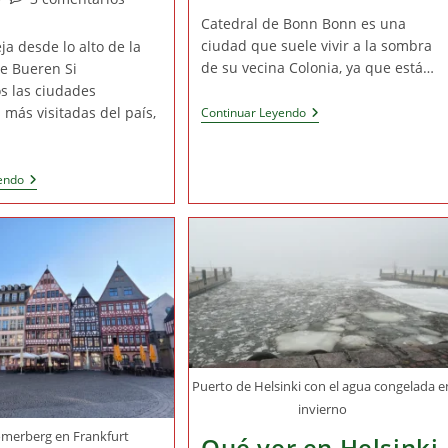
entrada:
la
la
de
Catedral de Bonn Bonn es una
entrada:
entrada:
la
ciudad que suele vivir a la sombra
eja desde lo alto de la
entrada:
de su vecina Colonia, ya que está…
e Bueren Si
 las ciudades
 más visitadas del país,
Qué
Continuar Leyendo
Ver
En
Bonn
En
Qué
endo
1
Ver
Día:
En
Imprescindibles
Lieja
De
En
La
1
Ciudad
Día:
De
Imprescindibles
Beethoven
Para
Una
Visita
Exprés
Puerto de Helsinki con el agua congelada e
invierno
ömerberg en Frankfurt
Qué ver en Helsinki