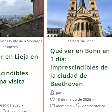
 desde lo alto de la Montagne
Catedral de Bonn
de Bueren
Qué ver en Bonn en
r en Lieja en
1 día:
Imprescindibles de
cindibles
la ciudad de
na visita
Beethoven
s
Autor
Javi
de
Publicación
10 de marzo de 2026
la
de
arzo de 2026
Categoría
Comentarios
Alemania
2 comentarios
entrada:
la
de
de
Comentarios
3 comentarios