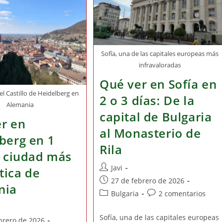
Día:
1
Itinerario
Día:
Para
Guía
No
Completa
Perderte
Por
Nada
La
En
Ciudad
Sofía, una de las capitales europeas más
La
De
Capital
infravaloradas
Los
De
Contrastes
Finlandia
Qué ver en Sofía en
el Castillo de Heidelberg en
2 o 3 días: De la
Alemania
capital de Bulgaria
r en
al Monasterio de
berg en 1
Rila
a ciudad más
Autor
Javi
ica de
de
Publicación
27 de febrero de 2026
nia
la
de
Categoría
Comentarios
Bulgaria
2 comentarios
entrada:
la
de
de
entrada:
la
la
Sofía, una de las capitales europeas
brero de 2026