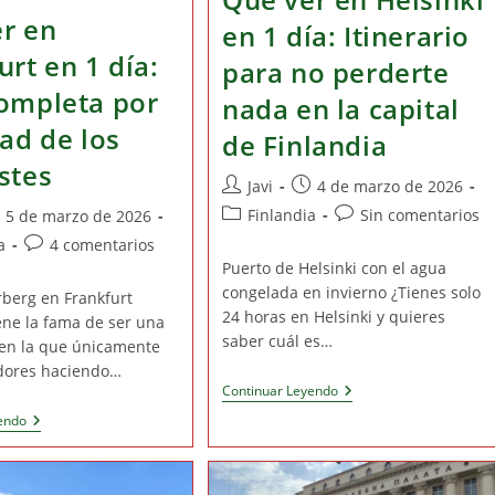
r en
en 1 día: Itinerario
urt en 1 día:
para no perderte
ompleta por
nada en la capital
dad de los
de Finlandia
stes
Autor
Publicación
Javi
4 de marzo de 2026
de
de
Categoría
Comentarios
blicación
Finlandia
Sin comentarios
5 de marzo de 2026
la
la
de
de
Comentarios
a
4 comentarios
entrada:
entrada:
la
la
de
Puerto de Helsinki con el agua
entrada:
entrada:
trada:
la
congelada en invierno ¿Tienes solo
berg en Frankfurt
entrada:
24 horas en Helsinki y quieres
iene la fama de ser una
saber cuál es…
 en la que únicamente
adores haciendo…
Qué
Continuar Leyendo
Ver
Qué
endo
En
Ver
Helsinki
En
En
Frankfurt
1
En