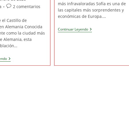
entrada:
entrada:
más infravaloradas Sofía es una de
Comentarios
a
2 comentarios
las capitales más sorprendentes y
de
económicas de Europa.…
la
 el Castillo de
entrada:
 en Alemania Conocida
Qué
Continuar Leyendo
te como la ciudad más
Ver
En
e Alemania, esta
Sofía
blación…
En
2
O
Qué
endo
3
Ver
Días:
En
De
Heidelberg
La
En
Capital
1
De
Día:
Bulgaria
La
Al
Ciudad
Monasterio
Más
De
Romántica
Rila
De
Alemania