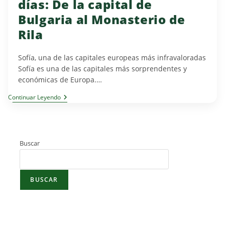
días: De la capital de
Bulgaria al Monasterio de
Rila
Sofía, una de las capitales europeas más infravaloradas
Sofía es una de las capitales más sorprendentes y
económicas de Europa.…
Qué
Continuar Leyendo
Ver
En
Sofía
En
2
Buscar
O
3
Días:
De
La
BUSCAR
Capital
De
Bulgaria
Al
Monasterio