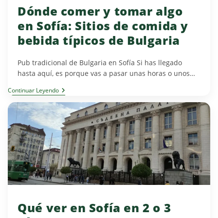
Dónde comer y tomar algo
en Sofía: Sitios de comida y
bebida típicos de Bulgaria
Pub tradicional de Bulgaria en Sofía Si has llegado
hasta aquí, es porque vas a pasar unas horas o unos…
Dónde
Continuar Leyendo
Comer
Y
Tomar
Algo
En
Sofía:
Sitios
De
Comida
Y
Bebida
Típicos
De
Bulgaria
Qué ver en Sofía en 2 o 3